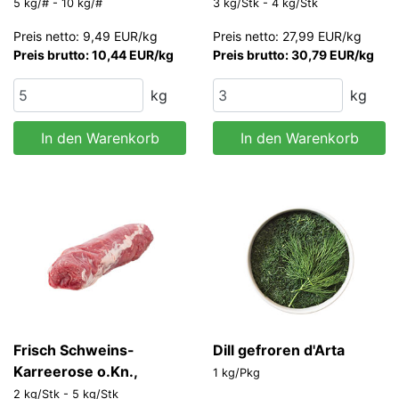
20% Glasur 200-500
Ladenschnitt o.Talg
5 kg/# - 10 kg/#
3 kg/Stk - 4 kg/Stk
g/Stk
Premium "HALAL"
Preis netto: 9,49 EUR/kg
Preis netto: 27,99 EUR/kg
Preis brutto: 10,44 EUR/kg
Preis brutto: 30,79 EUR/kg
kg
kg
In den Warenkorb
In den Warenkorb
Frisch Schweins-
Dill gefroren d'Arta
Karreerose o.Kn.,
1 kg/Pkg
2 kg/Stk - 5 kg/Stk