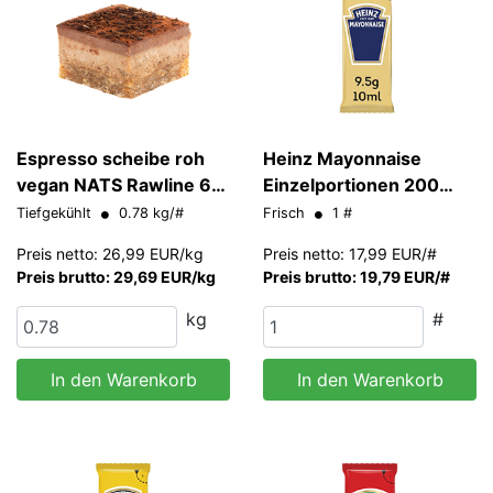
Espresso scheibe roh
Heinz Mayonnaise
vegan NATS Rawline 65
Einzelportionen 200
g
Stk/#
Tiefgekühlt
0.78 kg/#
Frisch
1 #
Preis netto: 26,99 EUR/kg
Preis netto: 17,99 EUR/#
Preis brutto: 29,69 EUR/kg
Preis brutto: 19,79 EUR/#
kg
#
In den Warenkorb
In den Warenkorb