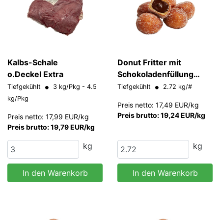
Kalbs-Schale
Donut Fritter mit
o.Deckel Extra
Schokoladenfüllung
Europastry 20 g/Stk
Tiefgekühlt
3 kg/Pkg - 4.5
Tiefgekühlt
2.72 kg/#
kg/Pkg
Preis netto: 17,49 EUR/kg
Preis brutto: 19,24 EUR/kg
Preis netto: 17,99 EUR/kg
Preis brutto: 19,79 EUR/kg
kg
kg
In den Warenkorb
In den Warenkorb