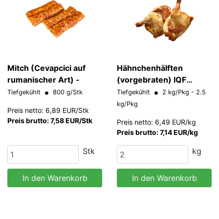
Mitch (Cevapcici auf
Hähnchenhälften
rumanischer Art) -
(vorgebraten) IQF
"HALAL" 350-450 g/Stk
Tiefgekühlt
800 g/Stk
Tiefgekühlt
2 kg/Pkg - 2.5
kg/Pkg
Preis netto: 6,89 EUR/Stk
Preis brutto: 7,58 EUR/Stk
Preis netto: 6,49 EUR/kg
Preis brutto: 7,14 EUR/kg
Stk
kg
In den Warenkorb
In den Warenkorb