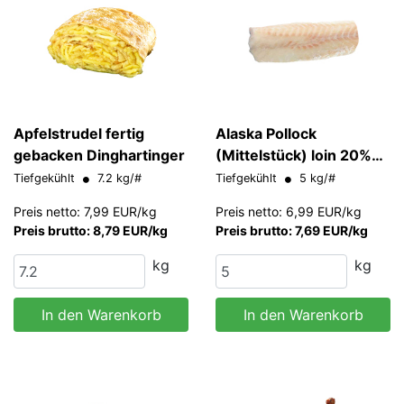
Apfelstrudel fertig
Alaska Pollock
gebacken Dinghartinger
(Mittelstück) loin 20%
Glasur 140-160 g/Stk
Tiefgekühlt
7.2 kg/#
Tiefgekühlt
5 kg/#
Preis netto: 7,99 EUR/kg
Preis netto: 6,99 EUR/kg
Preis brutto: 8,79 EUR/kg
Preis brutto: 7,69 EUR/kg
kg
kg
In den Warenkorb
In den Warenkorb