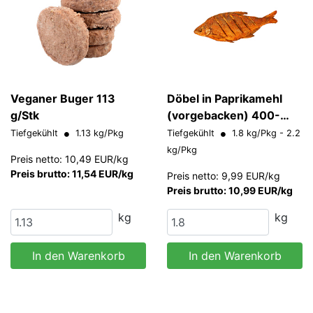
Veganer Buger 113
Döbel in Paprikamehl
g/Stk
(vorgebacken) 400-
600 g/Stk
Tiefgekühlt
1.13 kg/Pkg
Tiefgekühlt
1.8 kg/Pkg - 2.2
kg/Pkg
Preis netto: 10,49 EUR/kg
Preis brutto: 11,54 EUR/kg
Preis netto: 9,99 EUR/kg
Preis brutto: 10,99 EUR/kg
kg
kg
In den Warenkorb
In den Warenkorb