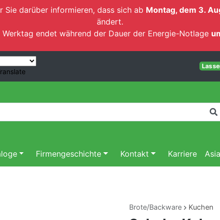
r Sie darüber informieren, dass sich ab
Montag, dem 3. Au
ändert.
ten Werktag endet während der Dauer der Energie-Notlage
um
Lassen
ranslate
aloge
Firmengeschichte
Kontakt
Karriere
Asi
Brote/Backware
Kuchen