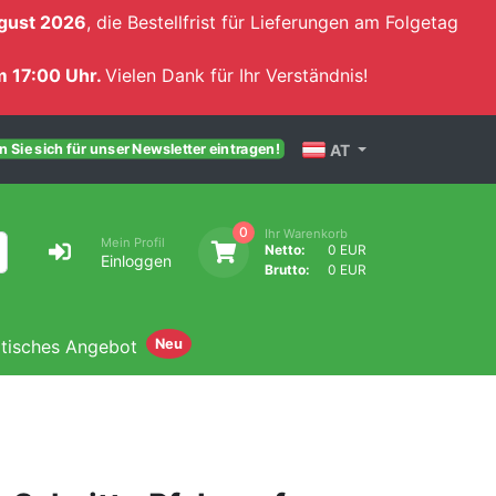
gust 2026
, die Bestellfrist für Lieferungen am Folgetag
 17:00 Uhr.
Vielen Dank für Ihr Verständnis!
AT
 Sie sich für unser Newsletter eintragen!
0
Ihr Warenkorb
Mein Profil
Netto:
0 EUR
Einloggen
Brutto:
0 EUR
atisches Angebot
Neu