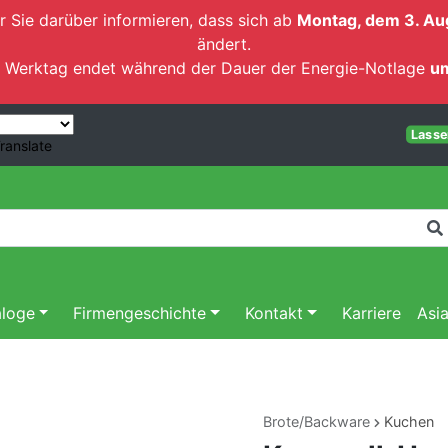
r Sie darüber informieren, dass sich ab
Montag, dem 3. Au
ändert.
ten Werktag endet während der Dauer der Energie-Notlage
um
Lassen
ranslate
aloge
Firmengeschichte
Kontakt
Karriere
Asi
Brote/Backware
Kuchen