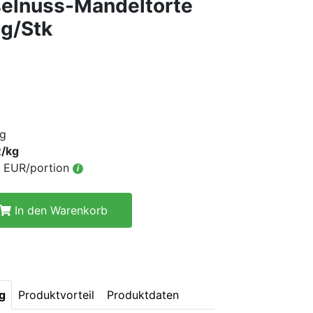
elnuss-Mandeltorte
 g/Stk
g
R/kg
52 EUR/portion
i
In den Warenkorb
g
Produktvorteil
Produktdaten