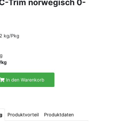
 C-Trim norwegisch 0-
 2 kg/Pkg
g
/kg
In den Warenkorb
g
Produktvorteil
Produktdaten