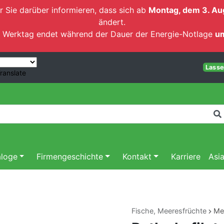
r Sie darüber informieren, dass sich ab
Montag, dem 3. Au
ändert.
ten Werktag endet während der Dauer der Energie-Notlage
um
Lassen
ranslate
aloge
Firmengeschichte
Kontakt
Karriere
Asi
Fische, Meeresfrüchte
Me