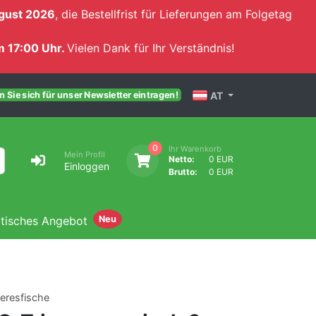
gust 2026
, die Bestellfrist für Lieferungen am Folgetag
 17:00 Uhr.
Vielen Dank für Ihr Verständnis!
AT
 Sie sich für unser Newsletter eintragen!
0
Ihr Warenkorb
Mein Profil
Netto:
0 EUR
Einloggen
Brutto:
0 EUR
atisches Angebot
Neu
eresfische