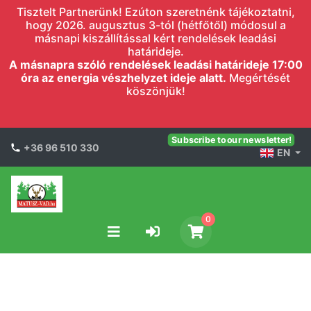
Tisztelt Partnerünk! Ezúton szeretnénk tájékoztatni,
hogy 2026. augusztus 3-tól (hétfőtől) módosul a
másnapi kiszállítással kért rendelések leadási
határideje.
A másnapra szóló rendelések leadási határideje 17:00
óra az energia vészhelyzet ideje alatt.
Megértését
köszönjük!
Subscribe to our newsletter!
+36 96 510 330
EN
0