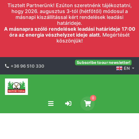
Tisztelt Partnerünk! Ezúton szeretnénk tájékoztatni,
hogy 2026. augusztus 3-tól (hétfőtől) módosul a
másnapi kiszállítással kért rendelések leadási
határideje.
A másnapra szóló rendelések leadási határideje 17:00
óra az energia vészhelyzet ideje alatt.
Megértését
köszönjük!
Subscribe to our newsletter!
+36 96 510 330
EN
0