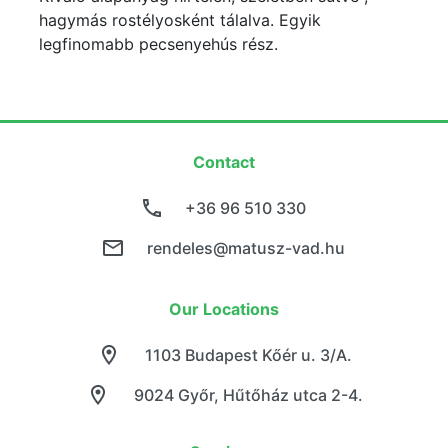
hagymás rostélyosként tálalva. Egyik
legfinomabb pecsenyehús rész.
Contact
+36 96 510 330
rendeles@matusz-vad.hu
Our Locations
1103 Budapest Kőér u. 3/A.
9024 Győr, Hűtőház utca 2-4.