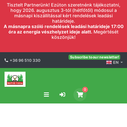
Tisztelt Partnerünk! Ezúton szeretnénk tájékoztatni,
hogy 2026. augusztus 3-tól (hétfőtől) módosul a
másnapi kiszállítással kért rendelések leadási
határideje.
A másnapra szóló rendelések leadási határideje 17:00
óra az energia vészhelyzet ideje alatt.
Megértését
köszönjük!
Subscribe to our newsletter!
+36 96 510 330
EN
0