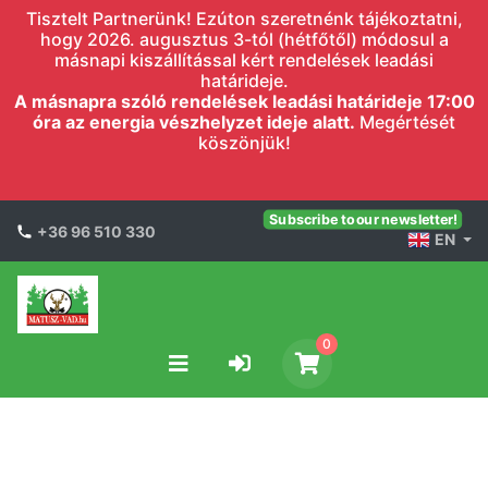
Tisztelt Partnerünk! Ezúton szeretnénk tájékoztatni,
hogy 2026. augusztus 3-tól (hétfőtől) módosul a
másnapi kiszállítással kért rendelések leadási
határideje.
A másnapra szóló rendelések leadási határideje 17:00
óra az energia vészhelyzet ideje alatt.
Megértését
köszönjük!
Subscribe to our newsletter!
+36 96 510 330
EN
0