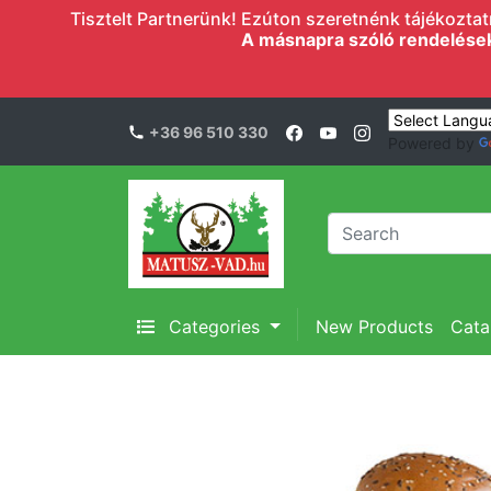
Tisztelt Partnerünk! Ezúton szeretnénk tájékoztatn
A másnapra szóló rendelések l
+36 96 510 330
Powered by
Categories
New Products
Cata