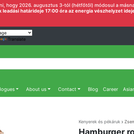
i, hogy 2026. augusztus 3-tól (hétfőtől) módosul a másnapi
eadási határideje 17:00 óra az energia vészhelyzet ideje 
Translate
logues
About us
Contact
Blog
Career
Asia
Kenyerek és pékáruk
Zse
Hamburger rol