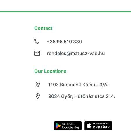
Contact
+36 96 510 330
rendeles@matusz-vad.hu
Our Locations
1103 Budapest Kőér u. 3/A.
9024 Győr, Hűtőház utca 2-4.