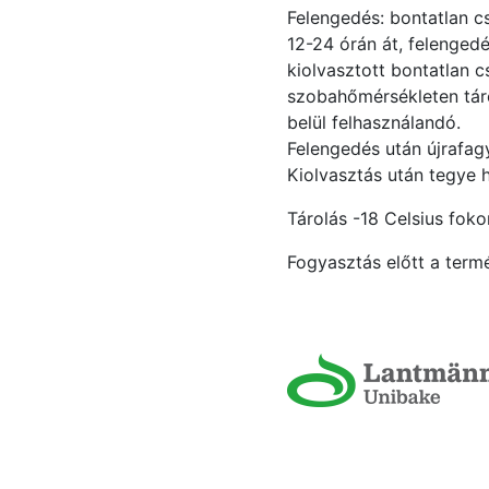
Felengedés: bontatlan 
12-24 órán át, felenged
kiolvasztott bontatlan
szobahőmérsékleten táro
belül felhasználandó.
Felengedés után újrafagy
Kiolvasztás után tegye 
Tárolás -18 Celsius foko
Fogyasztás előtt a termé