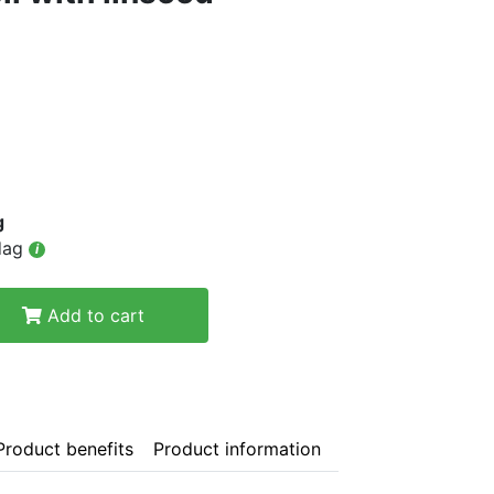
g
adag
i
Add to cart
Product benefits
Product information