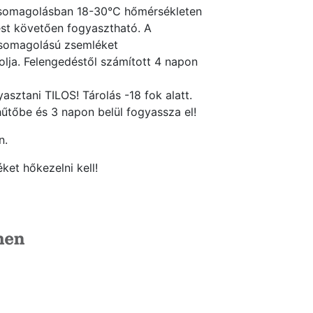
csomagolásban 18-30°C hőmérsékleten
ést követően fogyasztható. A
 csomagolású zsemléket
lja. Felengedéstől számított 4 napon
asztani TILOS! Tárolás -18 fok alatt.
hűtőbe és 3 napon belül fogyassza el!
n.
ket hőkezelni kell!