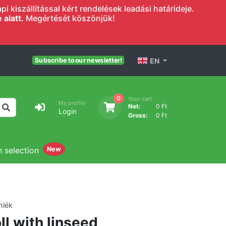
 kiszállítással kért rendelések leadási határideje.
alatt.
Megértését köszönjük!
EN
Subscribe to our newsletter!
0
Your cart
My profile
Net:
0 Ft
Login
Gross:
0 Ft
n selection
New
mlék
l with linseed