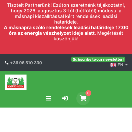
Tisztelt Partnerünk! Ezúton szeretnénk tájékoztatni,
hogy 2026. augusztus 3-tól (hétfőtől) módosul a
másnapi kiszállítással kért rendelések leadási
határideje.
A másnapra szóló rendelések leadási határideje 17:00
óra az energia vészhelyzet ideje alatt.
Megértését
köszönjük!
Subscribe to our newsletter!
+36 96 510 330
EN
0