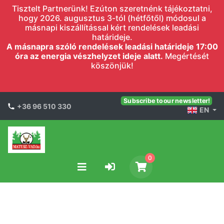
Tisztelt Partnerünk! Ezúton szeretnénk tájékoztatni,
hogy 2026. augusztus 3-tól (hétfőtől) módosul a
másnapi kiszállítással kért rendelések leadási
határideje.
A másnapra szóló rendelések leadási határideje 17:00
óra az energia vészhelyzet ideje alatt.
Megértését
köszönjük!
Subscribe to our newsletter!
+36 96 510 330
EN
0