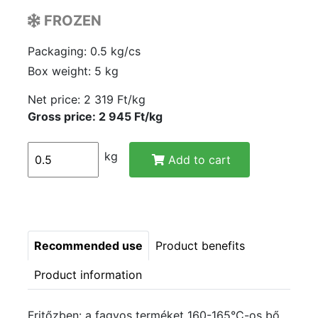
FROZEN
Packaging: 0.5 kg/cs
Box weight: 5 kg
Net price:
2 319 Ft/kg
Gross price: 2 945 Ft/kg
kg
Add to cart
Recommended use
Product benefits
Product information
Fritőzben: a fagyos terméket 160-165°C-os bő