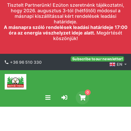
Tisztelt Partnerünk! Ezúton szeretnénk tájékoztatni,
hogy 2026. augusztus 3-tól (hétfőtől) módosul a
másnapi kiszállítással kért rendelések leadási
határideje.
A másnapra szóló rendelések leadási határideje 17:00
óra az energia vészhelyzet ideje alatt.
Megértését
köszönjük!
Subscribe to our newsletter!
+36 96 510 330
EN
0