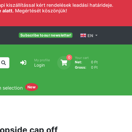
 kiszállítással kért rendelések leadási határideje.
alatt.
Megértését köszönjük!
EN
Subscribe to our newsletter!
0
Your cart
My profile
Net:
0 Ft
Login
Gross:
0 Ft
n selection
New
topside cap off