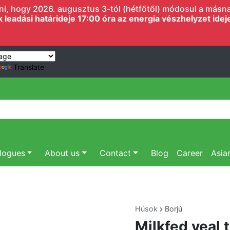
i, hogy 2026. augusztus 3-tól (hétfőtől) módosul a másnapi
eadási határideje 17:00 óra az energia vészhelyzet ideje 
Translate
logues
About us
Contact
Blog
Career
Asia
Húsok
Borjú
Milkfed veal 