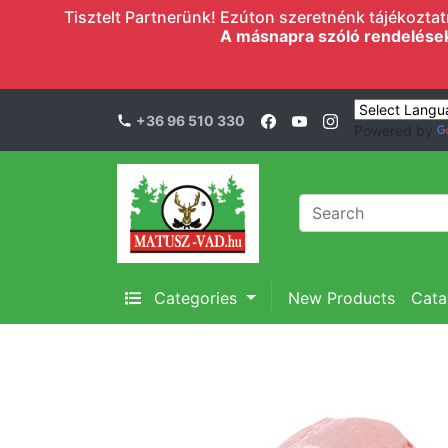
Tisztelt Partnerünk! Ezúton szeretnénk tájékoztatn
A másnapra szóló rendelések l
+36 96 510 330
Powered by
Categories
New Products
Cata