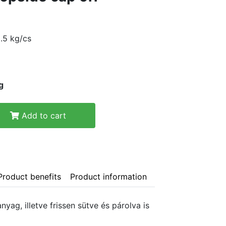
5.5 kg/cs
g
Add to cart
Product benefits
Product information
nyag, illetve frissen sütve és párolva is