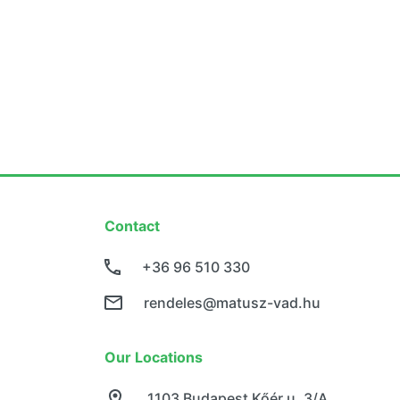
Contact
+36 96 510 330
rendeles@matusz-vad.hu
Our Locations
1103 Budapest Kőér u. 3/A.