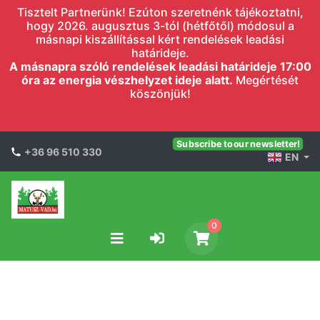
Tisztelt Partnerünk! Ezúton szeretnénk tájékoztatni,
hogy 2026. augusztus 3-tól (hétfőtől) módosul a
másnapi kiszállítással kért rendelések leadási
határideje.
A másnapra szóló rendelések leadási határideje 17:00
óra az energia vészhelyzet ideje alatt.
Megértését
köszönjük!
Subscribe to our newsletter!
+36 96 510 330
EN
0