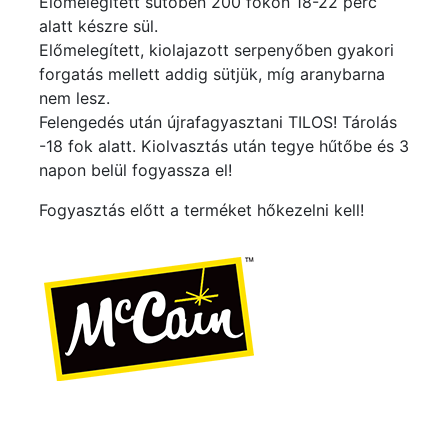
Előmelegített sütőben 200 fokon 18-22 perc
alatt készre sül.
Előmelegített, kiolajazott serpenyőben gyakori
forgatás mellett addig sütjük, míg aranybarna
nem lesz.
Felengedés után újrafagyasztani TILOS! Tárolás
-18 fok alatt. Kiolvasztás után tegye hűtőbe és 3
napon belül fogyassza el!
Fogyasztás előtt a terméket hőkezelni kell!