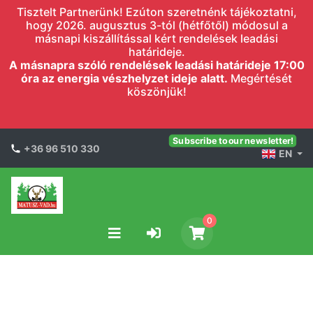
Tisztelt Partnerünk! Ezúton szeretnénk tájékoztatni,
hogy 2026. augusztus 3-tól (hétfőtől) módosul a
másnapi kiszállítással kért rendelések leadási
határideje.
A másnapra szóló rendelések leadási határideje 17:00
óra az energia vészhelyzet ideje alatt.
Megértését
köszönjük!
Subscribe to our newsletter!
+36 96 510 330
EN
0