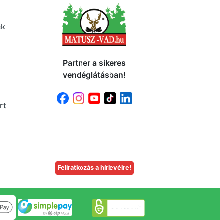
ek
Partner a sikeres
vendéglátásban!
rt
Feliratkozás a hírlevélre!