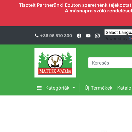
Tisztelt Partnerünk! Ezúton szeretnénk tájékoztatn
A másnapra szóló rendelések l
+36 96 510 330
Powered by
Kategóriák
Új Termékek
Katal