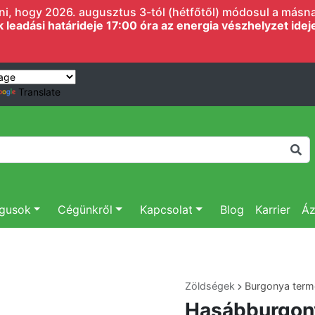
i, hogy 2026. augusztus 3-tól (hétfőtől) módosul a másnapi
eadási határideje 17:00 óra az energia vészhelyzet ideje 
Translate
ógusok
Cégünkről
Kapcsolat
Blog
Karrier
Áz
Zöldségek
Burgonya ter
Hasábburgon