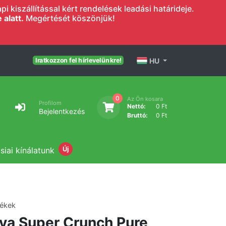
 kiszállítással kért rendelések leadási határideje.
alatt.
Megértését köszönjük!
HU
Iratkozzon fel hírlevelünkre!
0
Az Ön kosara
Profilom
Nettó:
0 Ft
Bejelentkezés
Bruttó:
0 Ft
siai kínálatunk
Új
mékek
ya Super Crunch Pure