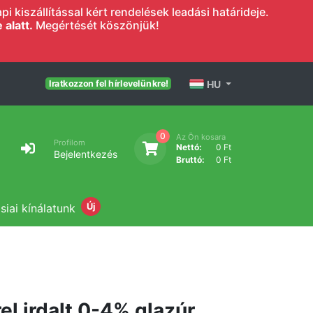
 kiszállítással kért rendelések leadási határideje.
alatt.
Megértését köszönjük!
HU
Iratkozzon fel hírlevelünkre!
0
Az Ön kosara
Profilom
Nettó:
0 Ft
Bejelentkezés
Bruttó:
0 Ft
siai kínálatunk
Új
rel irdalt 0-4% glazúr