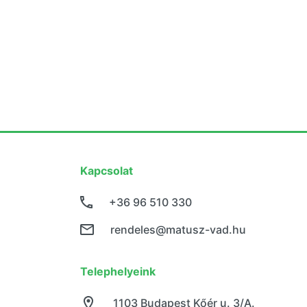
Kapcsolat
+36 96 510 330
rendeles@matusz-vad.hu
Telephelyeink
1103 Budapest Kőér u. 3/A.