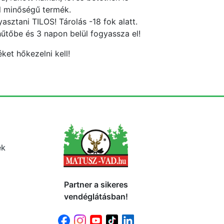
il minőségű termék.
asztani TILOS! Tárolás -18 fok alatt.
hűtőbe és 3 napon belül fogyassza el!
ket hőkezelni kell!
ek
Partner a sikeres
vendéglátásban!