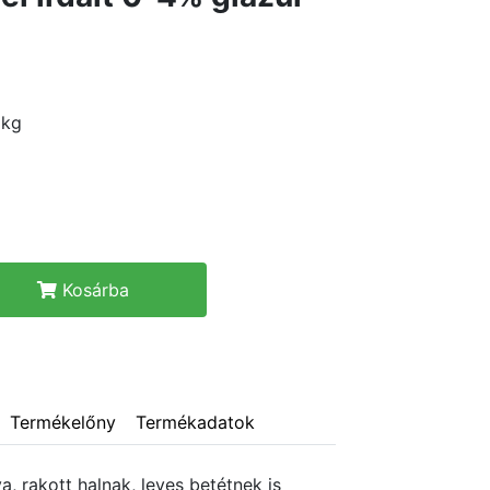
 kg
Kosárba
Termékelőny
Termékadatok
, rakott halnak, leves betétnek is