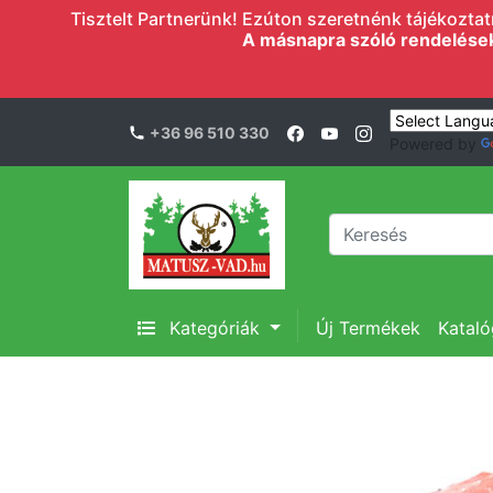
Tisztelt Partnerünk! Ezúton szeretnénk tájékoztatn
A másnapra szóló rendelések l
+36 96 510 330
Powered by
Kategóriák
Új Termékek
Katal