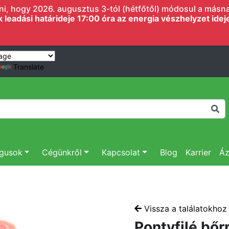
i, hogy 2026. augusztus 3-tól (hétfőtől) módosul a másnapi
eadási határideje 17:00 óra az energia vészhelyzet ideje 
Translate
ógusok
Cégünkről
Kapcsolat
Blog
Karrier
Áz
Vissza a találatokhoz
Pontyfilé bőr