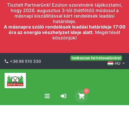
Tisztelt Partnerünk! Ezúton szeretnénk tájékoztatni,
hogy 2026. augusztus 3-tól (hétfőtől) módosul a
másnapi kiszállítással kért rendelések leadási
határideje.
A másnapra szóló rendelések leadási határideje 17:00
óra az energia vészhelyzet ideje alatt.
Megértését
köszönjük!
Iratkozzon fel hírlevelünkre!
+36 96 510 330
HU
0