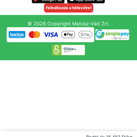
Feliratkozás a hírlevélre!
© 2026 Copyright Matusz-Vad Zrt.
Bruttó ár: 16 483 Ft/kg