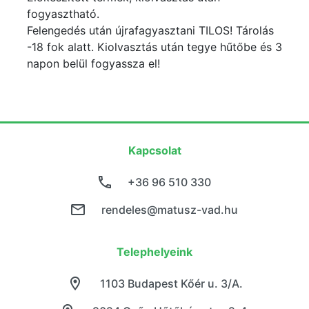
fogyasztható.
Felengedés után újrafagyasztani TILOS! Tárolás
-18 fok alatt. Kiolvasztás után tegye hűtőbe és 3
napon belül fogyassza el!
Kapcsolat
+36 96 510 330
rendeles@matusz-vad.hu
Telephelyeink
1103 Budapest Kőér u. 3/A.