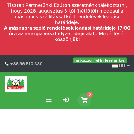
Tisztelt Partnerünk! Ezúton szeretnénk tájékoztatni,
hogy 2026. augusztus 3-tól (hétfőtől) módosul a
másnapi kiszállítással kért rendelések leadási
határideje.
A másnapra szóló rendelések leadási határideje 17:00
óra az energia vészhelyzet ideje alatt.
Megértését
köszönjük!
Iratkozzon fel hírlevelünkre!
+36 96 510 330
HU
0