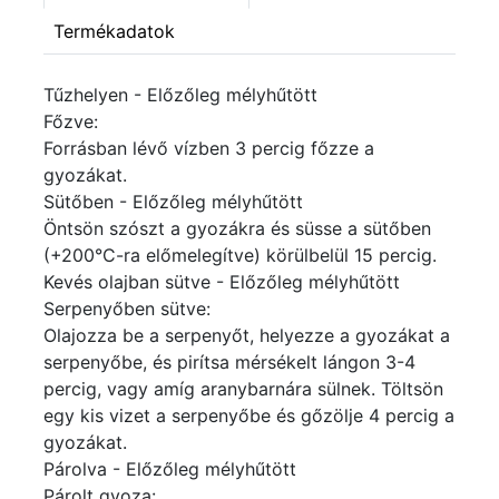
Termékadatok
Tűzhelyen - Előzőleg mélyhűtött
Főzve:
Forrásban lévő vízben 3 percig főzze a
gyozákat.
Sütőben - Előzőleg mélyhűtött
Öntsön szószt a gyozákra és süsse a sütőben
(+200°C-ra előmelegítve) körülbelül 15 percig.
Kevés olajban sütve - Előzőleg mélyhűtött
Serpenyőben sütve:
Olajozza be a serpenyőt, helyezze a gyozákat a
serpenyőbe, és pirítsa mérsékelt lángon 3-4
percig, vagy amíg aranybarnára sülnek. Töltsön
egy kis vizet a serpenyőbe és gőzölje 4 percig a
gyozákat.
Párolva - Előzőleg mélyhűtött
Párolt gyoza: