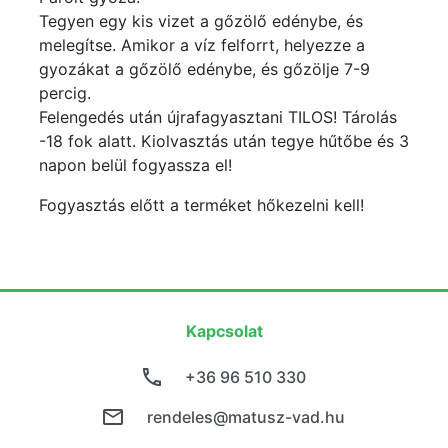
Tegyen egy kis vizet a gőzölő edénybe, és
melegítse. Amikor a víz felforrt, helyezze a
gyozákat a gőzölő edénybe, és gőzölje 7-9
percig.
Felengedés után újrafagyasztani TILOS! Tárolás
-18 fok alatt. Kiolvasztás után tegye hűtőbe és 3
napon belül fogyassza el!
Fogyasztás előtt a terméket hőkezelni kell!
Kapcsolat
+36 96 510 330
rendeles@matusz-vad.hu