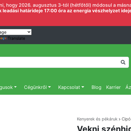
i, hogy 2026. augusztus 3-tól (hétfőtől) módosul a másnapi
eadási határideje 17:00 óra az energia vészhelyzet ideje 
Translate
ógusok
Cégünkről
Kapcsolat
Blog
Karrier
Áz
Kenyerek és pékáruk
Cipó
Vekni szénhi