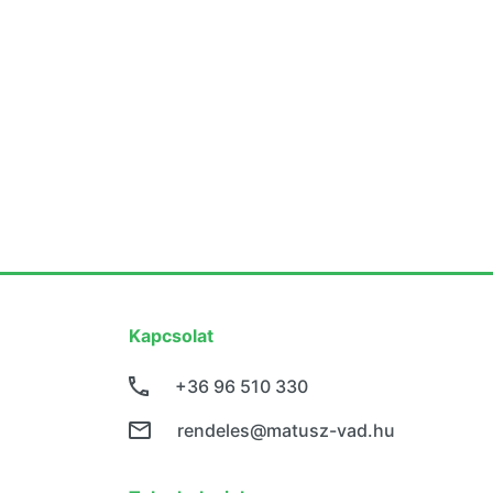
Kapcsolat
+36 96 510 330
rendeles@matusz-vad.hu