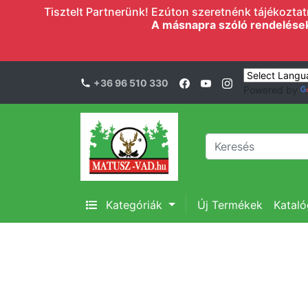
Tisztelt Partnerünk! Ezúton szeretnénk tájékoztatn
A másnapra szóló rendelések l
+36 96 510 330
Powered by
Kategóriák
Új Termékek
Katal