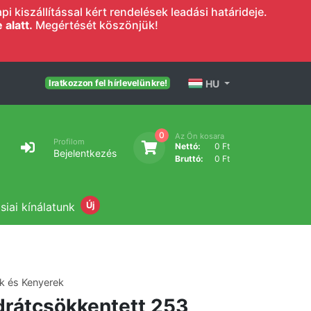
 kiszállítással kért rendelések leadási határideje.
alatt.
Megértését köszönjük!
HU
Iratkozzon fel hírlevelünkre!
0
Az Ön kosara
Profilom
Nettó:
0 Ft
Bejelentkezés
Bruttó:
0 Ft
siai kínálatunk
Új
k és Kenyerek
drátcsökkentett 253