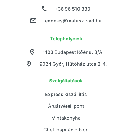
+36 96 510 330
rendeles@matusz-vad.hu
Telephelyeink
1103 Budapest Kőér u. 3/A.
9024 Győr, Hűtőház utca 2-4.
Szolgáltatások
Express kiszállítás
Áruátvételi pont
Mintakonyha
Chef Inspiráció blog