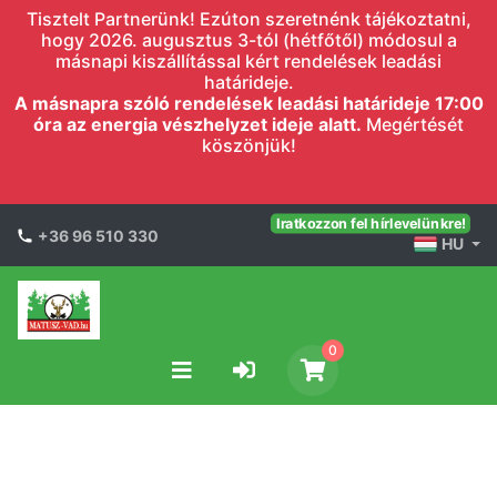
Tisztelt Partnerünk! Ezúton szeretnénk tájékoztatni,
hogy 2026. augusztus 3-tól (hétfőtől) módosul a
másnapi kiszállítással kért rendelések leadási
határideje.
A másnapra szóló rendelések leadási határideje 17:00
óra az energia vészhelyzet ideje alatt.
Megértését
köszönjük!
Iratkozzon fel hírlevelünkre!
+36 96 510 330
HU
0