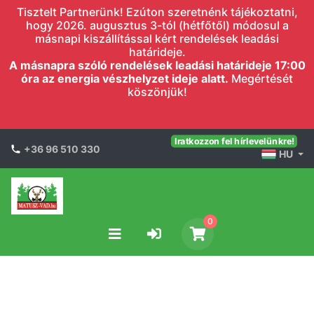
Tisztelt Partnerünk! Ezúton szeretnénk tájékoztatni,
hogy 2026. augusztus 3-tól (hétfőtől) módosul a
másnapi kiszállítással kért rendelések leadási
határideje.
A másnapra szóló rendelések leadási határideje 17:00
óra az energia vészhelyzet ideje alatt.
Megértését
köszönjük!
Iratkozzon fel hírlevelünkre!
+36 96 510 330
HU
0