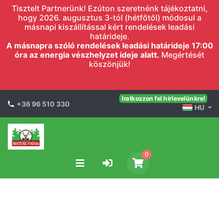
Tisztelt Partnerünk! Ezúton szeretnénk tájékoztatni,
hogy 2026. augusztus 3-tól (hétfőtől) módosul a
másnapi kiszállítással kért rendelések leadási
határideje.
A másnapra szóló rendelések leadási határideje 17:00
óra az energia vészhelyzet ideje alatt.
Megértését
köszönjük!
Iratkozzon fel hírlevelünkre!
+36 96 510 330
HU
0