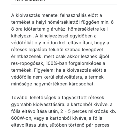
A kiolvasztás menete: felhasználás előtt a
terméket a helyi hőmérséklettől függően min. 6-
8 óra időtartamig áruházi hőmérsékletre kell
kihelyezni. A kihelyezéssel egyidőben a
védőfóliát oly módon kell eltávolítani, hogy a
rétesek legalább felülről szabad levegővel
érintkezzenek, mert csak akkor lesznek újból
res-ropogósak, 100%-ban forgalomképes a
termékek. Figyelem: ha a kiolvasztás előtt a
védőfólia nem kerül eltávolításra, a termék
minősége nagymértékben károsodhat.
További lehetőségek a fagyasztott rétesek
gyorsabb kiolvasztására: a kartonból kivéve, a
fólia eltávolítása után, 2 - 5 perces mikrózás kb.
600W-on, vagy a kartonból kivéve, a fólia
eltávolítása után, sütőben történő pár perces