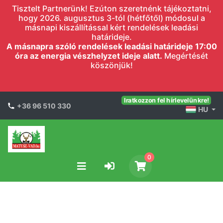
Tisztelt Partnerünk! Ezúton szeretnénk tájékoztatni,
hogy 2026. augusztus 3-tól (hétfőtől) módosul a
másnapi kiszállítással kért rendelések leadási
határideje.
A másnapra szóló rendelések leadási határideje 17:00
óra az energia vészhelyzet ideje alatt.
Megértését
köszönjük!
Iratkozzon fel hírlevelünkre!
+36 96 510 330
HU
0