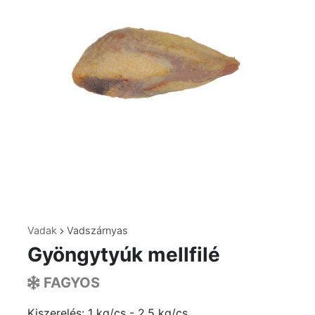
Vadak
Vadszárnyas
Gyöngytyúk mellfilé
FAGYOS
Kiszerelés: 1 kg/cs - 2.5 kg/cs