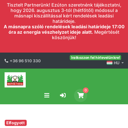
Tisztelt Partnerünk! Ezúton szeretnénk tájékoztatni,
hogy 2026. augusztus 3-tól (hétfőtől) módosul a
másnapi kiszállítással kért rendelések leadási
határideje.
A másnapra szóló rendelések leadási határideje 17:00
óra az energia vészhelyzet ideje alatt.
Megértését
köszönjük!
Iratkozzon fel hírlevelünkre!
+36 96 510 330
HU
0
Elfogyott