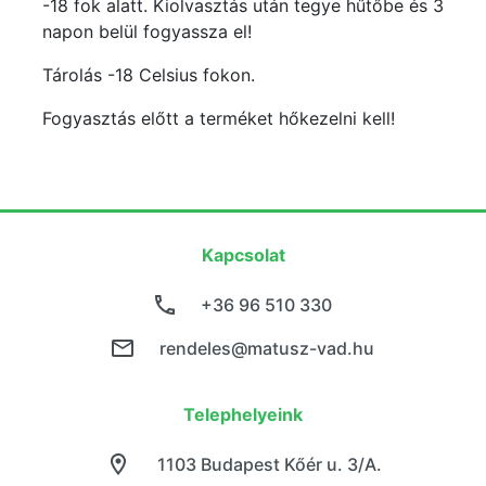
-18 fok alatt. Kiolvasztás után tegye hűtőbe és 3
napon belül fogyassza el!
Tárolás -18 Celsius fokon.
Fogyasztás előtt a terméket hőkezelni kell!
Kapcsolat
+36 96 510 330
rendeles@matusz-vad.hu
Telephelyeink
1103 Budapest Kőér u. 3/A.