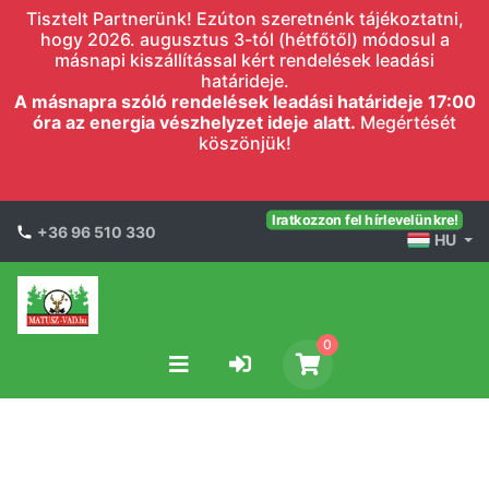
Tisztelt Partnerünk! Ezúton szeretnénk tájékoztatni,
hogy 2026. augusztus 3-tól (hétfőtől) módosul a
másnapi kiszállítással kért rendelések leadási
határideje.
A másnapra szóló rendelések leadási határideje 17:00
óra az energia vészhelyzet ideje alatt.
Megértését
köszönjük!
Iratkozzon fel hírlevelünkre!
+36 96 510 330
HU
0