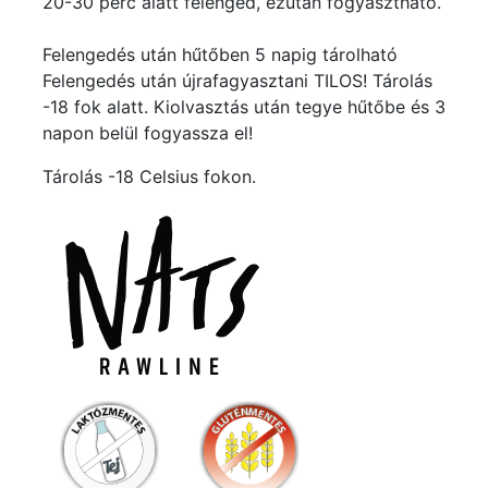
20-30 perc alatt felenged, ezután fogyasztható.
Felengedés után hűtőben 5 napig tárolható
Felengedés után újrafagyasztani TILOS! Tárolás
-18 fok alatt. Kiolvasztás után tegye hűtőbe és 3
napon belül fogyassza el!
Tárolás -18 Celsius fokon.