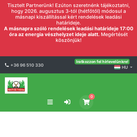
Tisztelt Partnerünk! Ezúton szeretnénk tájékoztatni,
hogy 2026. augusztus 3-tól (hétfőtől) módosul a
másnapi kiszállítással kért rendelések leadási
határideje.
A másnapra szóló rendelések leadási határideje 17:00
óra az energia vészhelyzet ideje alatt.
Megértését
köszönjük!
Iratkozzon fel hírlevelünkre!
+36 96 510 330
HU
0