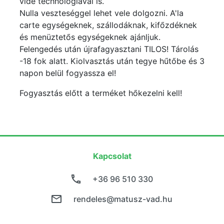
vide technológiával is.
Nulla veszteséggel lehet vele dolgozni. A'la
carte egységeknek, szállodáknak, kifőzdéknek
és menüztetős egységeknek ajánljuk.
Felengedés után újrafagyasztani TILOS! Tárolás
-18 fok alatt. Kiolvasztás után tegye hűtőbe és 3
napon belül fogyassza el!
Fogyasztás előtt a terméket hőkezelni kell!
Kapcsolat
+36 96 510 330
rendeles@matusz-vad.hu