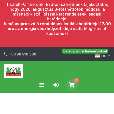
Tisztelt Partnerünk! Ezúton szeretnénk tájékoztatni,
hogy 2026. augusztus 3-tól (hétfőtől) módosul a
másnapi kiszállítással kért rendelések leadási
határideje.
A másnapra szóló rendelések leadási határideje 17:00
óra az energia vészhelyzet ideje alatt.
Megértését
köszönjük!
Iratkozzon fel hírlevelünkre!
+36 96 510 330
HU
0