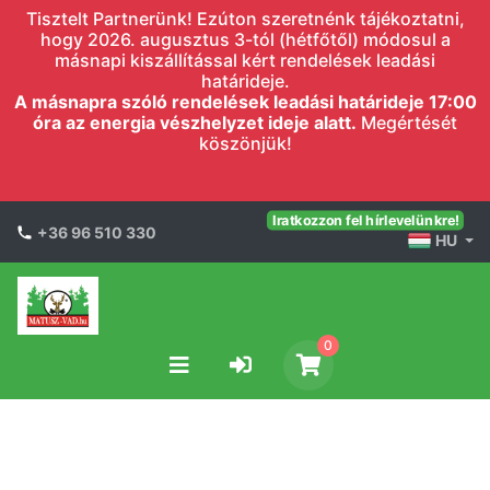
Tisztelt Partnerünk! Ezúton szeretnénk tájékoztatni,
hogy 2026. augusztus 3-tól (hétfőtől) módosul a
másnapi kiszállítással kért rendelések leadási
határideje.
A másnapra szóló rendelések leadási határideje 17:00
óra az energia vészhelyzet ideje alatt.
Megértését
köszönjük!
Iratkozzon fel hírlevelünkre!
+36 96 510 330
HU
0