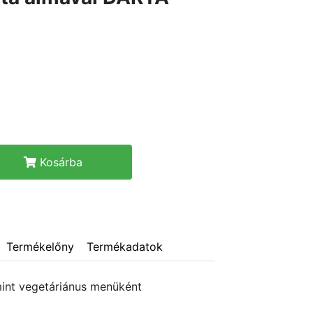
Kosárba
Termékelőny
Termékadatok
mint vegetáriánus menüként