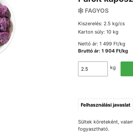
FAGYOS
Kiszerelés: 2.5 kg/cs
Karton súly: 10 kg
Nettó ár:
1 499 Ft/kg
Bruttó ár: 1 904 Ft/kg
kg
Felhasználási javaslat
Sültek köreteként, vala
fogyasztható.