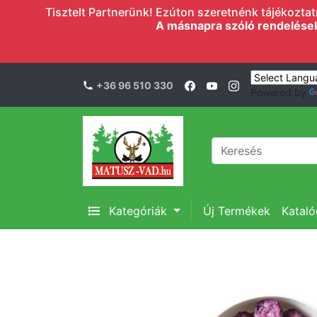
Tisztelt Partnerünk! Ezúton szeretnénk tájékoztatn
A másnapra szóló rendelések l
+36 96 510 330
Powered by
Kategóriák
Új Termékek
Katal