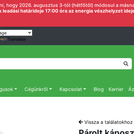
i, hogy 2026. augusztus 3-tól (hétfőtől) módosul a másnapi
eadási határideje 17:00 óra az energia vészhelyzet ideje 
Translate
ógusok
Cégünkről
Kapcsolat
Blog
Karrier
Áz
Vissza a találatokhoz
Párolt kápos