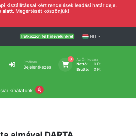
 kiszállítással kért rendelések leadási határideje.
alatt.
Megértését köszönjük!
HU
Iratkozzon fel hírlevelünkre!
0
Az Ön kosara
Profilom
Nettó:
0 Ft
Bejelentkezés
Bruttó:
0 Ft
siai kínálatunk
Új
zta almával DARTA