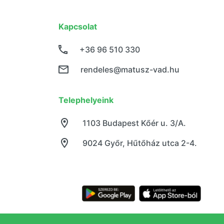
Kapcsolat
+36 96 510 330
rendeles@matusz-vad.hu
Telephelyeink
1103 Budapest Kőér u. 3/A.
9024 Győr, Hűtőház utca 2-4.