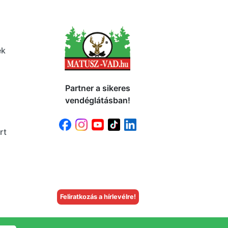
ek
Partner a sikeres
vendéglátásban!
rt
Feliratkozás a hírlevélre!