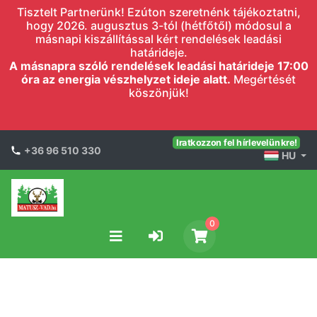
Tisztelt Partnerünk! Ezúton szeretnénk tájékoztatni,
hogy 2026. augusztus 3-tól (hétfőtől) módosul a
másnapi kiszállítással kért rendelések leadási
határideje.
A másnapra szóló rendelések leadási határideje 17:00
óra az energia vészhelyzet ideje alatt.
Megértését
köszönjük!
Iratkozzon fel hírlevelünkre!
+36 96 510 330
HU
0