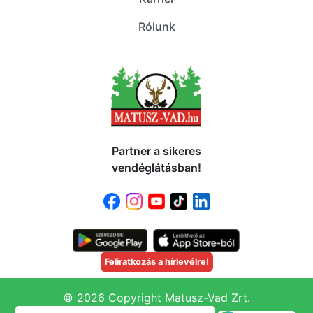
Rólunk
Partner a sikeres
vendéglátásban!
Feliratkozás a hírlevélre!
© 2026 Copyright Matusz-Vad Zrt.