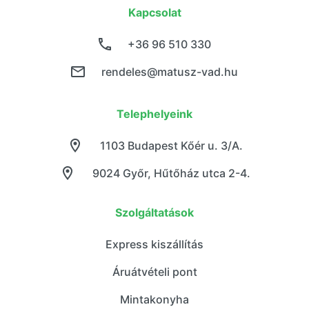
Kapcsolat
+36 96 510 330
rendeles@matusz-vad.hu
Telephelyeink
1103 Budapest Kőér u. 3/A.
9024 Győr, Hűtőház utca 2-4.
Szolgáltatások
Express kiszállítás
Áruátvételi pont
Mintakonyha