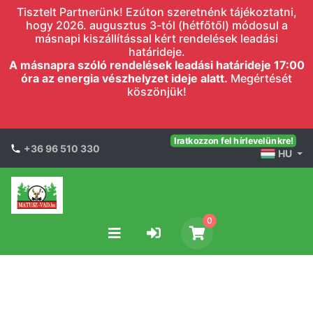
Tisztelt Partnerünk! Ezúton szeretnénk tájékoztatni,
hogy 2026. augusztus 3-tól (hétfőtől) módosul a
másnapi kiszállítással kért rendelések leadási
határideje.
A másnapra szóló rendelések leadási határideje 17:00
óra az energia vészhelyzet ideje alatt.
Megértését
köszönjük!
Iratkozzon fel hírlevelünkre!
+36 96 510 330
HU
0