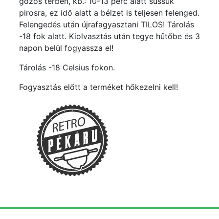
gőzös térben, kb.: 10-13 perc alatt süssük
pirosra, ez idő alatt a bélzet is teljesen felenged.
Felengedés után újrafagyasztani TILOS! Tárolás
-18 fok alatt. Kiolvasztás után tegye hűtőbe és 3
napon belül fogyassza el!
Tárolás -18 Celsius fokon.
Fogyasztás előtt a terméket hőkezelni kell!