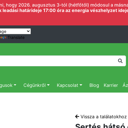
i, hogy 2026. augusztus 3-tól (hétfőtől) módosul a másnapi
eadási határideje 17:00 óra az energia vészhelyzet ideje 
Translate
ógusok
Cégünkről
Kapcsolat
Blog
Karrier
Áz
Vissza a találatokhoz
Sertés hátsó 