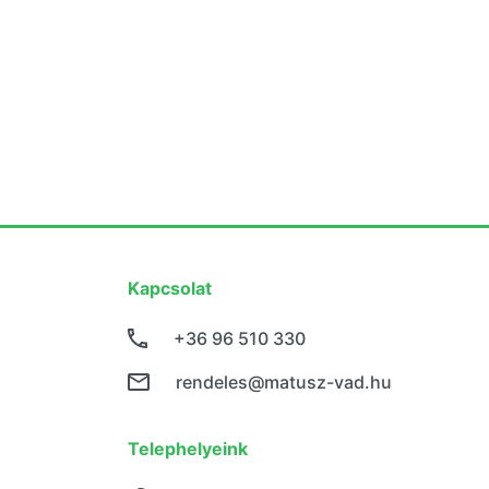
Kapcsolat
+36 96 510 330
rendeles@matusz-vad.hu
Telephelyeink