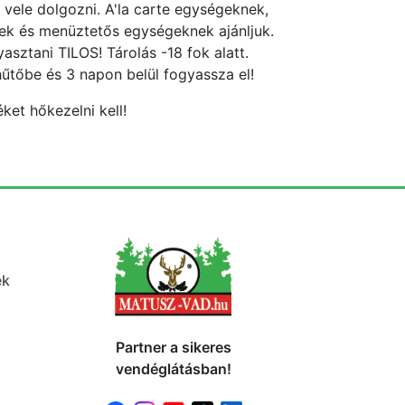
 vele dolgozni. A'la carte egységeknek,
ek és menüztetős egységeknek ajánljuk.
asztani TILOS! Tárolás -18 fok alatt.
hűtőbe és 3 napon belül fogyassza el!
ket hőkezelni kell!
ek
Partner a sikeres
vendéglátásban!