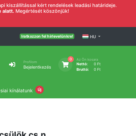
 kiszállítással kért rendelések leadási határideje.
alatt.
Megértését köszönjük!
HU
Iratkozzon fel hírlevelünkre!
0
Az Ön kosara
Profilom
Nettó:
0 Ft
Bejelentkezés
Bruttó:
0 Ft
siai kínálatunk
Új
csülök cs.n.