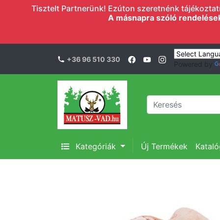
Tisztelt Partnerünk! Ezúton szeretnénk tájékoztatn
A másnapra szóló rendelések l
+36 96 510 330
Powered by
Kategóriák
Új Termékek
Katal