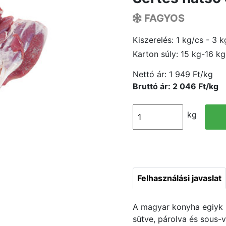
FAGYOS
Kiszerelés: 1 kg/cs - 3 k
Karton súly: 15 kg-16 kg
Nettó ár:
1 949 Ft/kg
Bruttó ár: 2 046 Ft/kg
kg
Felhasználási javaslat
A magyar konyha egiyk 
sütve, párolva és sous-v