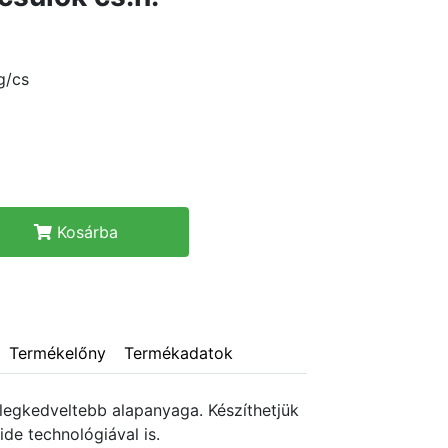
g/cs
Kosárba
Termékelőny
Termékadatok
legkedveltebb alapanyaga. Készíthetjük
ide technológiával is.