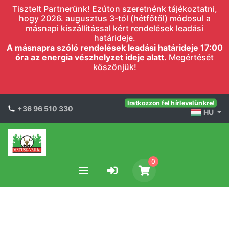
Tisztelt Partnerünk! Ezúton szeretnénk tájékoztatni,
hogy 2026. augusztus 3-tól (hétfőtől) módosul a
másnapi kiszállítással kért rendelések leadási
határideje.
A másnapra szóló rendelések leadási határideje 17:00
óra az energia vészhelyzet ideje alatt.
Megértését
köszönjük!
Iratkozzon fel hírlevelünkre!
+36 96 510 330
HU
0