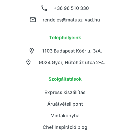
+36 96 510 330
rendeles@matusz-vad.hu
Telephelyeink
1103 Budapest Kőér u. 3/A.
9024 Győr, Hűtőház utca 2-4.
Szolgáltatások
Express kiszállítás
Áruátvételi pont
Mintakonyha
Chef Inspiráció blog