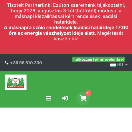
Tisztelt Partnerünk! Ezúton szeretnénk tájékoztatni,
hogy 2026. augusztus 3-tól (hétfőtől) módosul a
másnapi kiszállítással kért rendelések leadási
határideje.
A másnapra szóló rendelések leadási határideje 17:00
óra az energia vészhelyzet ideje alatt.
Megértését
köszönjük!
Iratkozzon fel hírlevelünkre!
+36 96 510 330
HU
0