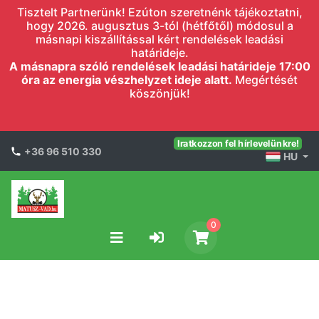
Tisztelt Partnerünk! Ezúton szeretnénk tájékoztatni,
hogy 2026. augusztus 3-tól (hétfőtől) módosul a
másnapi kiszállítással kért rendelések leadási
határideje.
A másnapra szóló rendelések leadási határideje 17:00
óra az energia vészhelyzet ideje alatt.
Megértését
köszönjük!
Iratkozzon fel hírlevelünkre!
+36 96 510 330
HU
0