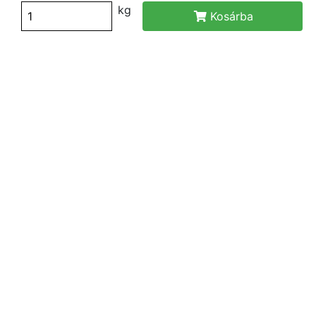
kg
Kosárba
Feliratkozás a hírlevélre!
© 2026 Copyright Matusz-Vad Zrt.