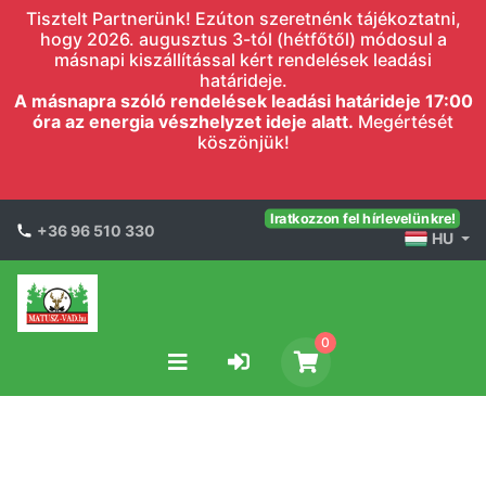
Tisztelt Partnerünk! Ezúton szeretnénk tájékoztatni,
hogy 2026. augusztus 3-tól (hétfőtől) módosul a
másnapi kiszállítással kért rendelések leadási
határideje.
A másnapra szóló rendelések leadási határideje 17:00
óra az energia vészhelyzet ideje alatt.
Megértését
köszönjük!
Iratkozzon fel hírlevelünkre!
+36 96 510 330
HU
0