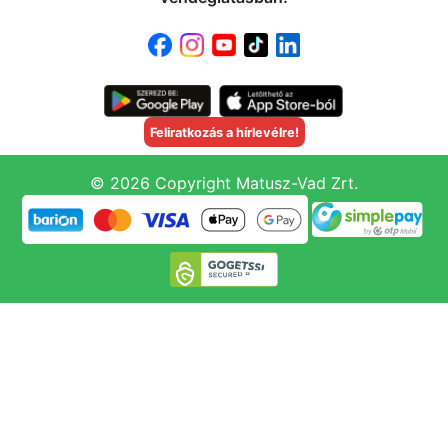
Feliratkozás a hírlevélre!
© 2026 Copyright Matusz-Vad Zrt.