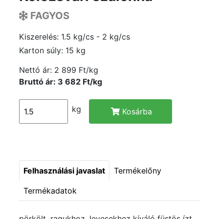
FAGYOS
Kiszerelés: 1.5 kg/cs - 2 kg/cs
Karton súly: 15 kg
Nettó ár:
2 899 Ft/kg
Bruttó ár: 3 682 Ft/kg
kg
Kosárba
Felhasználási javaslat
Termékelőny
Termékadatok
pörkölt, ragukhoz, levesekhez kíváló füstös ízt