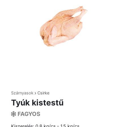
Szárnyasok
Csirke
Tyúk kistestű
FAGYOS
Kiszerelés: 0.8 kg/cs - 1.5 kg/cs