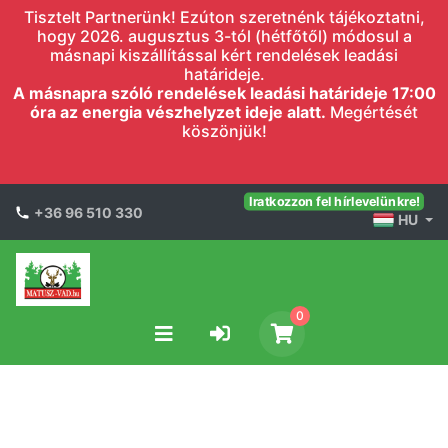
Tisztelt Partnerünk! Ezúton szeretnénk tájékoztatni,
hogy 2026. augusztus 3-tól (hétfőtől) módosul a
másnapi kiszállítással kért rendelések leadási
határideje.
A másnapra szóló rendelések leadási határideje 17:00
óra az energia vészhelyzet ideje alatt.
Megértését
köszönjük!
Iratkozzon fel hírlevelünkre!
+36 96 510 330
HU
0