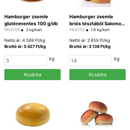
Hamburger zsemle
Hamburger zsemle
gluténmentes 100 g/db
briós tésztából Salomon
FAGYOS
3 kg/kart
FoodWorld 80 g/db
FAGYOS
1.6 kg/kart
Nettó ár: 4 599 Ft/kg
Nettó ár: 2 659 Ft/kg
Bruttó ár: 5 427 Ft/kg
Bruttó ár: 3 138 Ft/kg
kg
kg
Kosárba
Kosárba