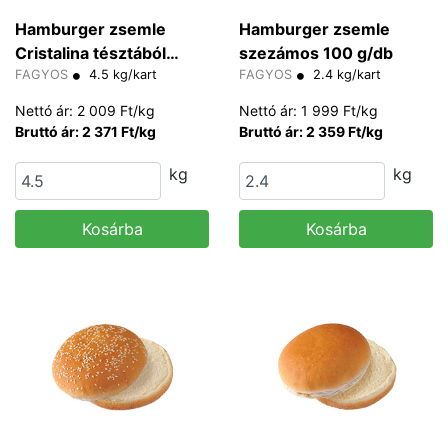
Hamburger zsemle
Hamburger zsemle
Cristalina tésztából
szezámos 100 g/db
Europastry 75 g/db
FAGYOS
4.5 kg/kart
FAGYOS
2.4 kg/kart
Nettó ár: 2 009 Ft/kg
Nettó ár: 1 999 Ft/kg
Bruttó ár: 2 371 Ft/kg
Bruttó ár: 2 359 Ft/kg
kg
kg
Kosárba
Kosárba