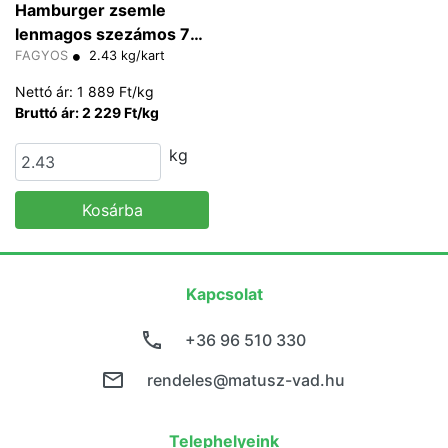
Hamburger zsemle
lenmagos szezámos 79-
83 g/db
FAGYOS
2.43 kg/kart
Nettó ár: 1 889 Ft/kg
Bruttó ár: 2 229 Ft/kg
kg
Kosárba
Kapcsolat
+36 96 510 330
rendeles@matusz-vad.hu
Telephelyeink