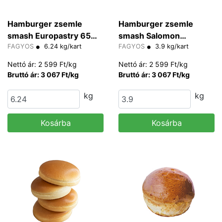
Hamburger zsemle
Hamburger zsemle
smash Europastry 65
smash Salomon
g/db
FAGYOS
6.24 kg/kart
FoodWorld 65 g/db
FAGYOS
3.9 kg/kart
Nettó ár: 2 599 Ft/kg
Nettó ár: 2 599 Ft/kg
Bruttó ár: 3 067 Ft/kg
Bruttó ár: 3 067 Ft/kg
kg
kg
Kosárba
Kosárba