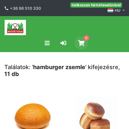
Iratkozzon fel hírlevelünkre!
+36 96 510 330
HU
0
Találatok: '
hamburger zsemle
' kifejezésre,
11 db