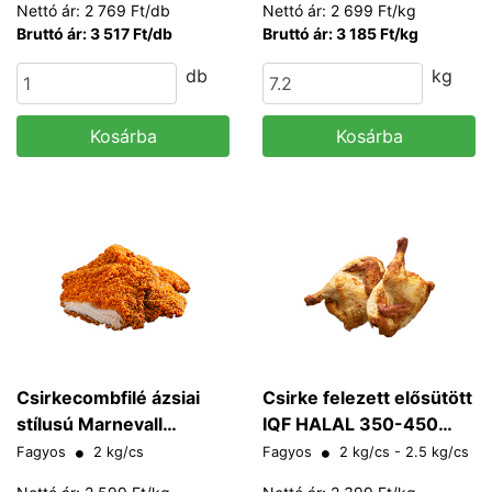
Nettó ár: 2 769 Ft/db
Nettó ár: 2 699 Ft/kg
Bruttó ár: 3 517 Ft/db
Bruttó ár: 3 185 Ft/kg
db
kg
Kosárba
Kosárba
Csirkecombfilé ázsiai
Csirke felezett elősütött
stílusú Marnevall
IQF HALAL 350-450
Gasztro
g/db
Fagyos
2 kg/cs
Fagyos
2 kg/cs - 2.5 kg/cs