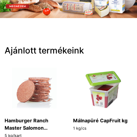
Ajánlott termékeink
Hamburger Ranch
Málnapüré CapFruit kg
Master Salomon
1 kg/cs
FoodWorld 100 g/db
5 kg/kart