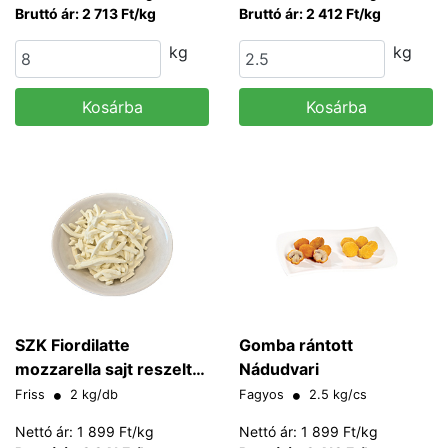
Bruttó ár: 2 713 Ft/kg
Bruttó ár: 2 412 Ft/kg
kg
kg
Kosárba
Kosárba
SZK Fiordilatte
Gomba rántott
mozzarella sajt reszelt
Nádudvari
Taglio Napoli Szarvasi
Friss
2 kg/db
Fagyos
2.5 kg/cs
Nettó ár: 1 899 Ft/kg
Nettó ár: 1 899 Ft/kg