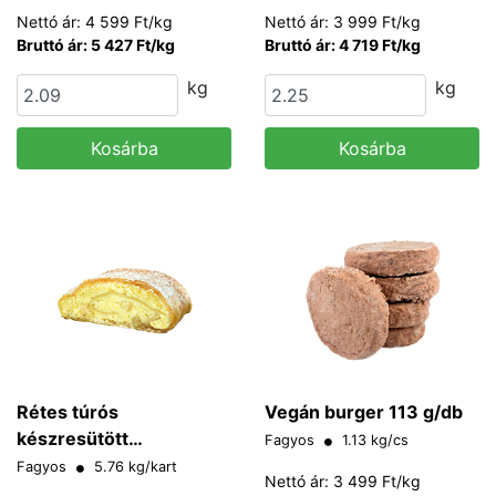
Nettó ár: 4 599 Ft/kg
Nettó ár: 3 999 Ft/kg
Bruttó ár: 5 427 Ft/kg
Bruttó ár: 4 719 Ft/kg
kg
kg
Kosárba
Kosárba
Rétes túrós
Vegán burger 113 g/db
készresütött
Fagyos
1.13 kg/cs
Dinghartinger
Fagyos
5.76 kg/kart
Nettó ár: 3 499 Ft/kg