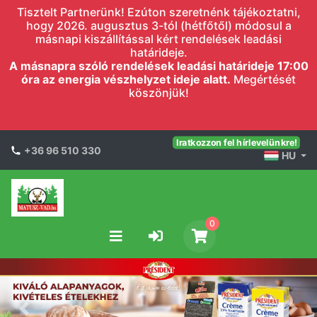
Tisztelt Partnerünk! Ezúton szeretnénk tájékoztatni,
hogy 2026. augusztus 3-tól (hétfőtől) módosul a
másnapi kiszállítással kért rendelések leadási
határideje.
A másnapra szóló rendelések leadási határideje 17:00
óra az energia vészhelyzet ideje alatt.
Megértését
köszönjük!
Iratkozzon fel hírlevelünkre!
+36 96 510 330
HU
0
Previous
Nex