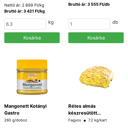
Bruttó ár: 3 555 Ft/db
Nettó ár: 2 899 Ft/kg
Bruttó ár: 3 421 Ft/kg
kg
db
Kosárba
Kosárba
Mangonett Kotányi
Rétes almás
Gastro
készresütött
Dinghartinger
260 g/doboz
Fagyos
7.2 kg/kart