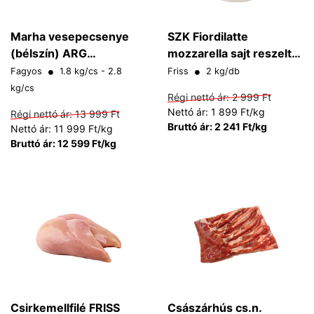
Marha vesepecsenye
SZK Fiordilatte
(bélszín) ARG
mozzarella sajt reszelt
Villámakciós
Taglio Napoli Szarvasi
Fagyos
1.8 kg/cs - 2.8
Friss
2 kg/db
kg/cs
Régi nettó ár:
2 999 Ft
Nettó ár: 1 899 Ft/kg
Régi nettó ár:
13 999 Ft
Bruttó ár: 2 241 Ft/kg
Nettó ár: 11 999 Ft/kg
Bruttó ár: 12 599 Ft/kg
Csirkemellfilé FRISS
Császárhús cs.n.