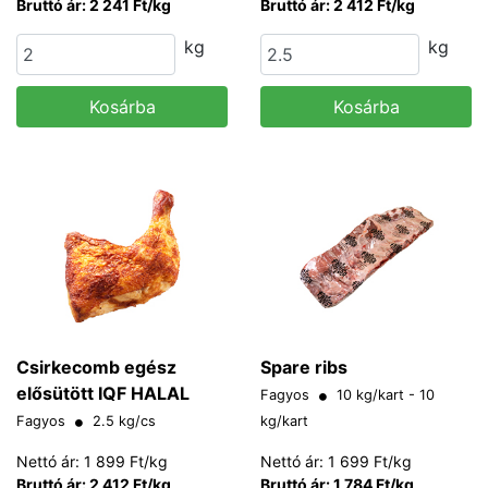
Bruttó ár: 2 241 Ft/kg
Bruttó ár: 2 412 Ft/kg
kg
kg
Kosárba
Kosárba
Csirkecomb egész
Spare ribs
elősütött IQF HALAL
Fagyos
10 kg/kart - 10
Fagyos
2.5 kg/cs
kg/kart
Nettó ár: 1 899 Ft/kg
Nettó ár: 1 699 Ft/kg
Bruttó ár: 2 412 Ft/kg
Bruttó ár: 1 784 Ft/kg