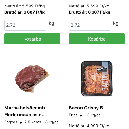
Nettó ár: 5 599 Ft/kg
Nettó ár: 5 599 Ft/kg
Bruttó ár: 6 607 Ft/kg
Bruttó ár: 6 607 Ft/kg
kg
kg
Kosárba
Kosárba
Marha belsőcomb
Bacon Crispy B
Fledermaus cs.n.
Friss
1.8 kg/cs
(Dragon meat)
Fagyos
2.5 kg/cs - 3 kg/cs
Nettó ár: 4 999 Ft/kg