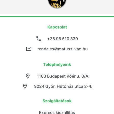
Kapcsolat
+36 96 510 330
rendeles@matusz-vad.hu
Telephelyeink
1103 Budapest Kőér u. 3/A.
9024 Győr, Hűtőház utca 2-4.
Szolgáltatások
Express kiszállítás