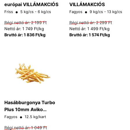
európai VILLÁMAKCIÓS
VILLÁMAKCIÓS
Friss
5 kg/cs - 6 kg/cs
Fagyos
9 kg/cs - 13 kg/cs
Régi nettó ár:
2 199 Ft
Régi nettó ár:
2 299 Ft
Nettó ár: 1 749 Ft/kg
Nettó ár: 1 499 Ft/kg
Bruttó ár: 1 836 Ft/kg
Bruttó ár: 1 574 Ft/kg
Hasábburgonya Turbo
Plus 10mm Aviko
VILLÁMAKCIÓS
Fagyos
12.5 kg/kart
Régi nettó ár:
1 049 Ft