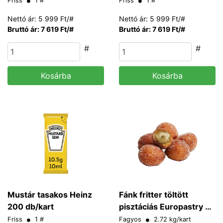
Friss
1 #
Friss
1 #
Nettó ár: 5 999 Ft/#
Nettó ár: 5 999 Ft/#
Bruttó ár: 7 619 Ft/#
Bruttó ár: 7 619 Ft/#
#
#
Kosárba
Kosárba
Mustár tasakos Heinz
Fánk fritter töltött
200 db/kart
pisztáciás Europastry 20
g/db
Friss
1 #
Fagyos
2.72 kg/kart