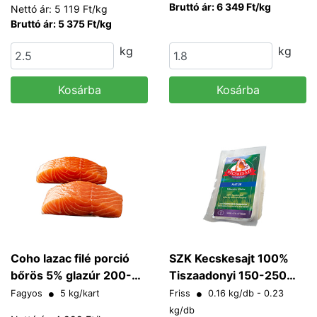
Bruttó ár: 6 349 Ft/kg
Nettó ár: 5 119 Ft/kg
Bruttó ár: 5 375 Ft/kg
kg
kg
Kosárba
Kosárba
Coho lazac filé porció
SZK Kecskesajt 100%
bőrös 5% glazúr 200-
Tiszaadonyi 150-250
220 g/db
g/db
Fagyos
5 kg/kart
Friss
0.16 kg/db - 0.23
kg/db