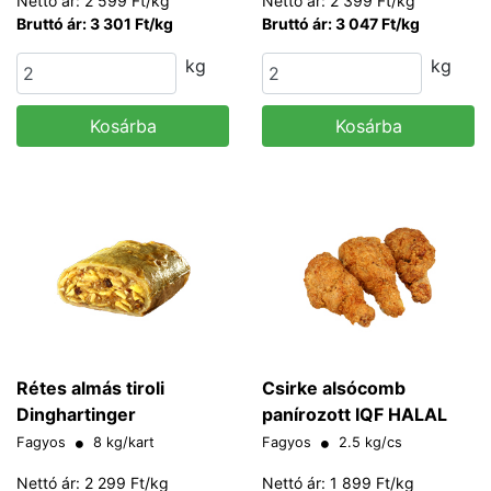
Nettó ár: 2 599 Ft/kg
Nettó ár: 2 399 Ft/kg
Bruttó ár: 3 301 Ft/kg
Bruttó ár: 3 047 Ft/kg
kg
kg
Kosárba
Kosárba
Rétes almás tiroli
Csirke alsócomb
Dinghartinger
panírozott IQF HALAL
Fagyos
8 kg/kart
Fagyos
2.5 kg/cs
Nettó ár: 2 299 Ft/kg
Nettó ár: 1 899 Ft/kg