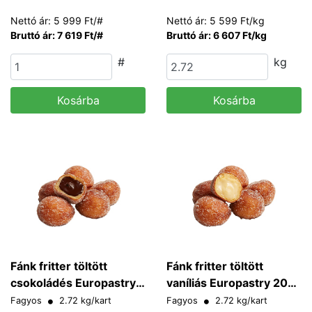
Nettó ár: 5 999 Ft/#
Nettó ár: 5 599 Ft/kg
Bruttó ár: 7 619 Ft/#
Bruttó ár: 6 607 Ft/kg
#
kg
Kosárba
Kosárba
Fánk fritter töltött
Fánk fritter töltött
csokoládés Europastry
vaníliás Europastry 20
20 g/db
g/db
Fagyos
2.72 kg/kart
Fagyos
2.72 kg/kart