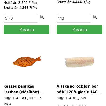
Bruttó ár: 4 444 Ft/kg
Nettó ár: 3 699 Ft/kg
Bruttó ár: 4 365 Ft/kg
kg
kg
Kosárba
Kosárba
Keszeg paprikás
Alaska pollock loin bőr
lisztben (elősütött)
nélkül 20% glazúr 140-
400-600 g/db
160 g/db
Fagyos
1.8 kg/cs - 2.2
Fagyos
5 kg/kart
kg/cs