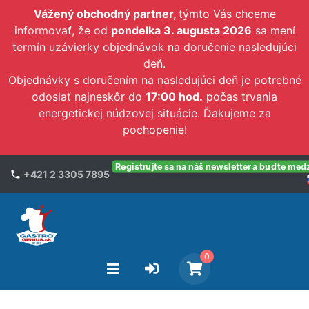
Vážený obchodný partner,
týmto Vás chceme
informovať, že od
pondelka 3. augusta 2026
sa mení
termín uzávierky objednávok na doručenie nasledujúci
deň.
Objednávky s doručením na nasledujúci deň je potrebné
odoslať najneskôr do
17:00 hod.
počas trvania
energetickej núdzovej situácie. Ďakujeme za
pochopenie!
Registrujte sa na náš newsletter a buďte med
+421 2 3305 7895
0