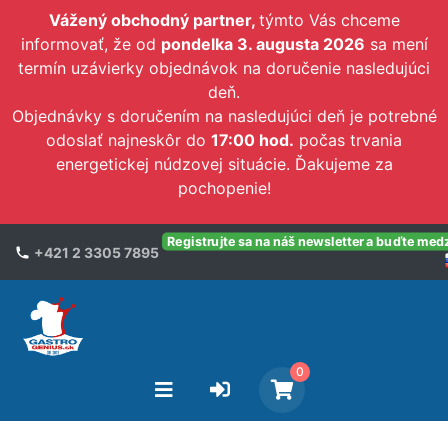
Vážený obchodný partner,
týmto Vás chceme
informovať, že od
pondelka 3. augusta 2026
sa mení
termín uzávierky objednávok na doručenie nasledujúci
deň.
Objednávky s doručením na nasledujúci deň je potrebné
odoslať najneskôr do
17:00 hod.
počas trvania
energetickej núdzovej situácie. Ďakujeme za
pochopenie!
Registrujte sa na náš newsletter a buďte med
+421 2 3305 7895
0