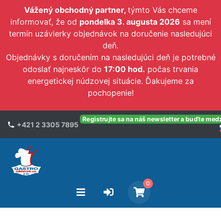
Vážený obchodný partner,
týmto Vás chceme
informovať, že od
pondelka 3. augusta 2026
sa mení
termín uzávierky objednávok na doručenie nasledujúci
deň.
Objednávky s doručením na nasledujúci deň je potrebné
odoslať najneskôr do
17:00 hod.
počas trvania
energetickej núdzovej situácie. Ďakujeme za
pochopenie!
Registrujte sa na náš newsletter a buďte med
+421 2 3305 7895
0