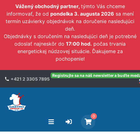
Vážený obchodný partner,
týmto Vás chceme
informovať, že od
pondelka 3. augusta 2026
sa mení
termín uzávierky objednávok na doručenie nasledujúci
deň.
Objednávky s doručením na nasledujúci deň je potrebné
odoslať najneskôr do
17:00 hod.
počas trvania
energetickej núdzovej situácie. Ďakujeme za
pochopenie!
Registrujte sa na náš newsletter a buďte med
+421 2 3305 7895
0