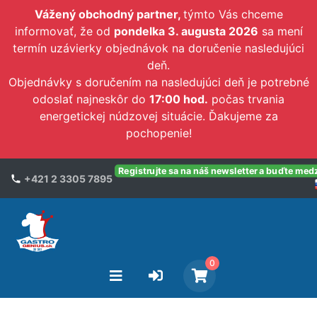
Vážený obchodný partner,
týmto Vás chceme
informovať, že od
pondelka 3. augusta 2026
sa mení
termín uzávierky objednávok na doručenie nasledujúci
deň.
Objednávky s doručením na nasledujúci deň je potrebné
odoslať najneskôr do
17:00 hod.
počas trvania
energetickej núdzovej situácie. Ďakujeme za
pochopenie!
Registrujte sa na náš newsletter a buďte med
+421 2 3305 7895
0