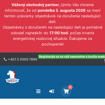
Vážený obchodný partner,
týmto Vás chceme
informovať, že od
pondelka 3. augusta 2026
sa mení
termín uzávierky objednávok na doručenie nasledujúci
deň.
Objednávky s doručením na nasledujúci deň je potrebné
odoslať najneskôr do
17:00 hod.
počas trvania
energetickej núdzovej situácie. Ďakujeme za
pochopenie!
Registrujte sa na náš newsletter a buďte med
+421 2 3305 7895
0