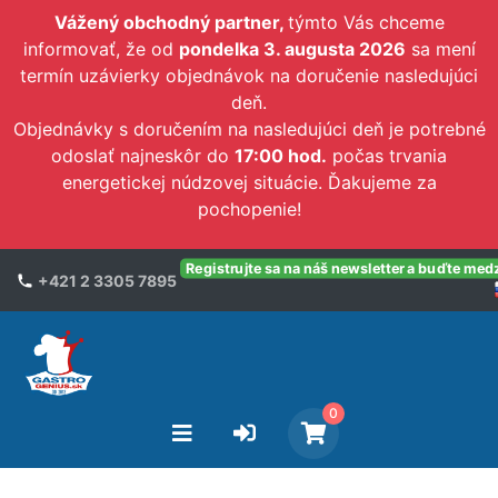
Vážený obchodný partner,
týmto Vás chceme
informovať, že od
pondelka 3. augusta 2026
sa mení
termín uzávierky objednávok na doručenie nasledujúci
deň.
Objednávky s doručením na nasledujúci deň je potrebné
odoslať najneskôr do
17:00 hod.
počas trvania
energetickej núdzovej situácie. Ďakujeme za
pochopenie!
Registrujte sa na náš newsletter a buďte med
+421 2 3305 7895
0