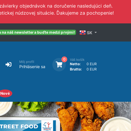
závierky objednávok na doručenie nasledujúci deň.
tickej núdzovej situácie. Ďakujeme za pochopenie!
SK
a na náš newsletter a buďte medzi prvými!
0
Váš košík
Môj profil
Netto:
0 EUR
Prihlásenie sa
Brutto:
0 EUR
Nové