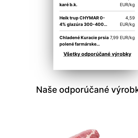
karé b.k.
EUR/kg
Heik trup CHYMAR 0-
4,59
4% glazúra 300-400
EUR/kg
g/ks
Chladené Kuracie prsia
7,99 EUR/kg
polené farmárske
(kukuričné) Bátgrill
Všetky odporúčané výrobky
Naše odporúčané výrob