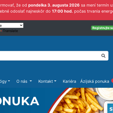
ormovať, že od
pondelka 3. augusta 2026
sa mení termín u
rebné odoslať najneskôr do
17:00 hod.
počas trvania energe
Registrujte s
Translate
lógy
O nás
Kontakt
Kariéra
Ázijská ponuka