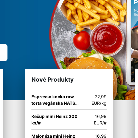
Nové Produkty
Espresso kocka raw
22,99
torta vegánska NATS
EUR/kg
Rawline 65 g
Kečup mini Heinz 200
16,99
ks/#
EUR/#
Majonéza mini Heinz
16,99