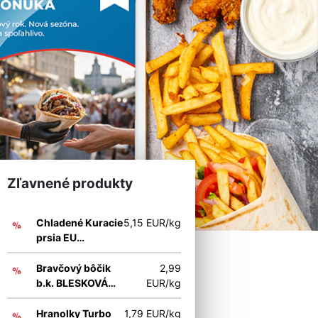
Next
Zľavnené produkty
Chladené Kuracie
5,15 EUR/kg
prsia EU
BLESKOVÁ AKCIA
Bravčový bôčik
2,99
b.k. BLESKOVÁ
EUR/kg
AKCIA
Hranolky Turbo
1,79 EUR/kg