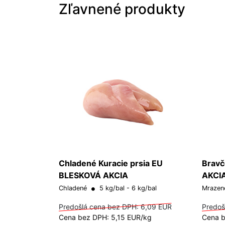
Zľavnené produkty
Chladené Kuracie prsia EU
Bravč
BLESKOVÁ AKCIA
AKCI
Chladené
5 kg/bal - 6 kg/bal
Mraze
Predošlá cena bez DPH:
6,09 EUR
Predoš
Cena bez DPH: 5,15 EUR/kg
Cena b