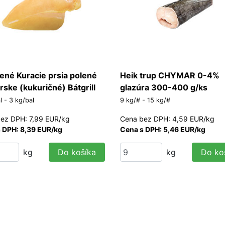
ené Kuracie prsia polené
Heik trup CHYMAR 0-4%
rske (kukuričné) Bátgrill
glazúra 300-400 g/ks
l - 3 kg/bal
9 kg/# - 15 kg/#
ez DPH: 7,99 EUR/kg
Cena bez DPH: 4,59 EUR/kg
 DPH: 8,39 EUR/kg
Cena s DPH: 5,46 EUR/kg
kg
Do košíka
kg
Do ko