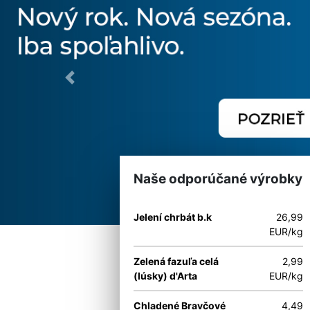
Previous
Naše odporúčané výrobky
Jelení chrbát b.k
26,99
EUR/kg
Zelená fazuľa celá
2,99
(lúsky) d'Arta
EUR/kg
Chladené Bravčové
4,49