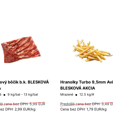
ový bôčik b.k. BLESKOVÁ
Hranolky Turbo 9,5mm Av
A
BLESKOVÁ AKCIA
né
9 kg/bal - 13 kg/bal
Mrazené
12.5 kg/#
lá cena bez DPH:
5,99 EUR
Predošlá cena bez DPH:
3,49 
ez DPH: 2,99 EUR/kg
Cena bez DPH: 1,79 EUR/kg