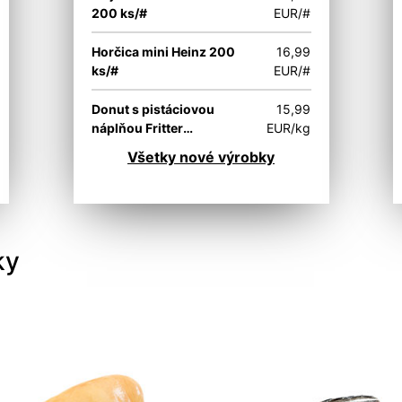
200 ks/#
EUR/#
Horčica mini Heinz 200
16,99
ks/#
EUR/#
Donut s pistáciovou
15,99
náplňou Fritter
EUR/kg
Europastry 20 g/ks
Všetky nové výrobky
ky