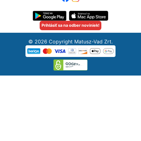
Prihlásiť sa na odber noviniek!
© 2026 Copyright Matusz-Vad Zrt.