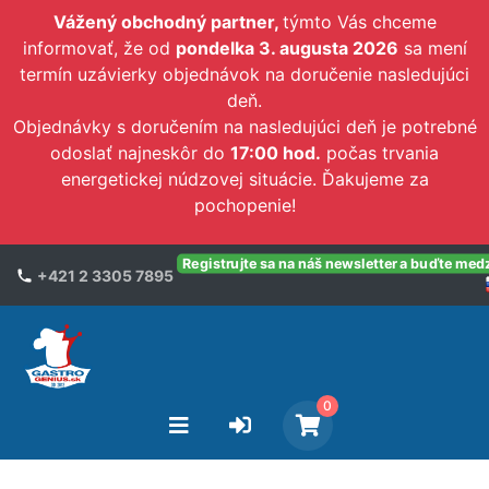
Vážený obchodný partner,
týmto Vás chceme
informovať, že od
pondelka 3. augusta 2026
sa mení
termín uzávierky objednávok na doručenie nasledujúci
deň.
Objednávky s doručením na nasledujúci deň je potrebné
odoslať najneskôr do
17:00 hod.
počas trvania
energetickej núdzovej situácie. Ďakujeme za
pochopenie!
Registrujte sa na náš newsletter a buďte med
+421 2 3305 7895
0