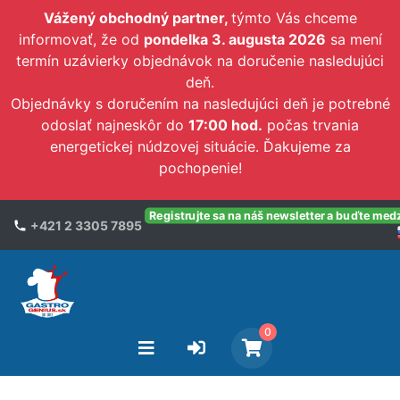
Vážený obchodný partner,
týmto Vás chceme
informovať, že od
pondelka 3. augusta 2026
sa mení
termín uzávierky objednávok na doručenie nasledujúci
deň.
Objednávky s doručením na nasledujúci deň je potrebné
odoslať najneskôr do
17:00 hod.
počas trvania
energetickej núdzovej situácie. Ďakujeme za
pochopenie!
Registrujte sa na náš newsletter a buďte med
+421 2 3305 7895
0